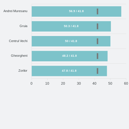
Andrei Muresanu
56.9 / 41.8
Gruia
50.3 / 41.8
Centrul Vechi
50 / 41.8
Gheorgheni
48.2 / 41.8
Zorilor
47.8 / 41.8
0
10
20
30
40
50
60