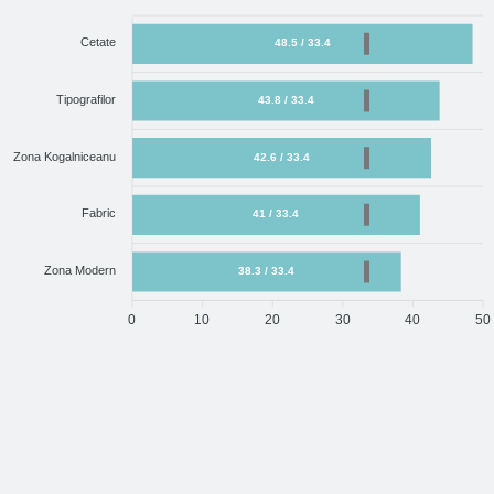
Cetate
48.5 / 33.4
Tipografilor
43.8 / 33.4
Zona Kogalniceanu
42.6 / 33.4
Fabric
41 / 33.4
Zona Modern
38.3 / 33.4
0
10
20
30
40
50